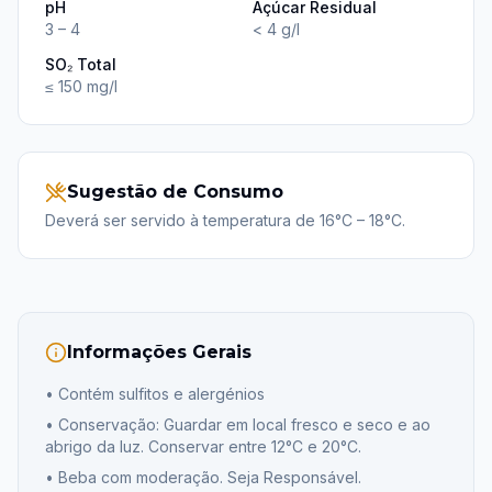
pH
Açúcar Residual
3 – 4
< 4 g/l
SO₂ Total
≤ 150 mg/l
Sugestão de Consumo
Deverá ser servido à temperatura de 16°C – 18°C.
Informações Gerais
•
Contém sulfitos e alergénios
•
Conservação: Guardar em local fresco e seco e ao
abrigo da luz. Conservar entre 12°C e 20°C.
•
Beba com moderação. Seja Responsável.