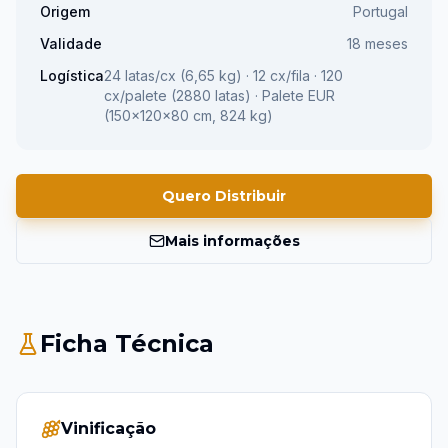
Origem
Portugal
Validade
18 meses
Logística
24 latas/cx (6,65 kg) · 12 cx/fila · 120
cx/palete (2880 latas) · Palete EUR
(150×120×80 cm, 824 kg)
Quero Distribuir
Mais informações
Ficha Técnica
Vinificação